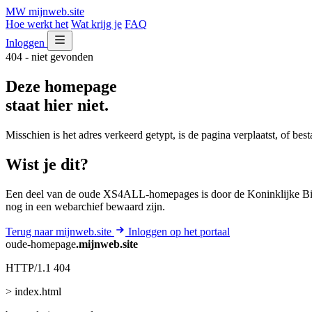
MW
mijnweb
.site
Hoe werkt het
Wat krijg je
FAQ
Inloggen
404 - niet gevonden
Deze homepage
staat hier niet.
Misschien is het adres verkeerd getypt, is de pagina verplaatst, of be
Wist je dit?
Een deel van de oude XS4ALL-homepages is door de Koninklijke Bib
nog in een webarchief bewaard zijn.
Terug naar mijnweb.site
Inloggen op het portaal
oude-homepage
.mijnweb.site
HTTP/1.1 404
> index.html